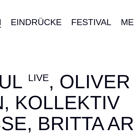
M
EINDRÜCKE
FESTIVAL
ME
AUL
, OLIVER
LIVE
, KOLLEKTIV
E, BRITTA A